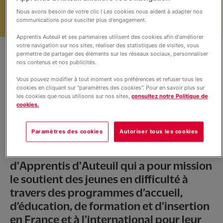
Actualités
Nous avons besoin de votre clic ! Les cookies nous aident à adapter nos
communications pour susciter plus d'engagement.
F.S.E
Apprentis Auteuil et ses partenaires utilisent des cookies afin d'améliorer
votre navigation sur nos sites, réaliser des statistiques de visites, vous
permettre de partager des éléments sur les réseaux sociaux, personnaliser
nos contenus et nos publicités.
Infos pratiques
Vous pouvez modifier à tout moment vos préférences et refuser tous les
cookies en cliquant sur "paramètres des cookies". Pour en savoir plus sur
les cookies que nous utilisons sur nos sites,
consultez notre Politique de
cookies.
la fondation Apprentis d'Auteuil
Paramètres des cookies
Autoriser tous les cookies
Le collège Sainte-Claire de Dieupentale
est un établissement de la Fondation
d'Apprentis d'Auteuil qui a pour mission
le soutient des jeunes en difficulté à
travers des programmes d’accueil,
d’éducation, de formation et d’insertion
en France et à l’international pour leur