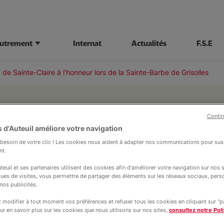
autrement
Internat
Actualités
F.S.E
de Sainte-Claire à l'honneur lors de la Sainte-Barbe de Grisolles
Contin
Actualité
 d'Auteuil améliore votre navigation
10 février 2026
Sainte-Claire
esoin de votre clic ! Les cookies nous aident à adapter nos communications pour susc
Sainte-Claire à l'hon
nt.
teuil et ses partenaires utilisent des cookies afin d'améliorer votre navigation sur nos si
Sainte-Barbe de Griso
ques de visites, vous permettre de partager des éléments sur les réseaux sociaux, pers
nos publicités.
es élèves des classes de 4° et 3° Jeunes
modifier à tout moment vos préférences et refuser tous les cookies en cliquant sur "
ur en savoir plus sur les cookies que nous utilisons sur nos sites,
consultez notre Poli
ont participé à la cérémonie de la Sainte