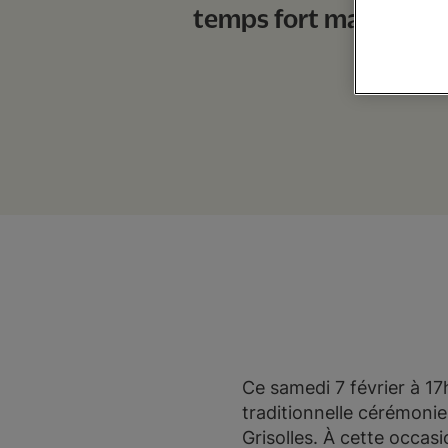
temps fort marqué par
Ce samedi 7 février à 17h
traditionnelle cérémonie
Grisolles. À cette occas